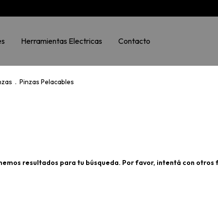
es
Herramientas Electricas
Contacto
nzas
.
Pinzas Pelacables
nemos resultados para tu búsqueda. Por favor, intentá con otros fi